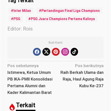
Inter Milan
Pertandingan Final Liga Champions
PSG
PSG Juara Champions Pertama Kalinya
Editor: Rois
Ikuti Kami
N
Pos sebelumnya
Pos berikutnya
a
Istimewa, Ketua Umum
Raih Berkah Ulama dan
v
PB IKA-PMII Konsolidasi
Raja, Haul Agung Raja
i
Pertama Alumni dan
Kubu Ke-237
g
Kader Kalimantan Barat
a
s
Terkait
i