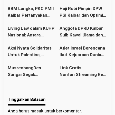
p
BBM Langka, PKC PMII
Haji Robi Pimpin DPW
o
Kalbar Pertanyakan
PSI Kalbar dan Optimis
s
Stetmen Pemerintah
Memang Pemilu 2029
Living Law dalam KUHP
Anggota DPRD Kalbar
Terkait Stok BBM
Nasional: Antara
Suib Kawal Ulama dan
Aman
Hukum Adat dan Asas
Pondok Pesantren
Aksi Nyata Solidaritas
Atlet Israel Berencana
Legalitas
Untuk Palestina,
Ikut Kejuaraan Dunia
Ratusan Warga
Senam di Jakarta, Ini
MusrenbangDes
Link Gratis
Pontianak Ikuti Senam
Kata Menlu
Sungai Segak
Nonton Streaming Real
Sehat dan
Sekaligus Bahas
Madrid vs Villarreal
Penggalangan Donasi
RKPDes 2026: Kades
Live di video
Ajak Warga Berlomba
Tinggalkan Balasan
dalam Kebaikan
Anda harus
masuk
untuk berkomentar.