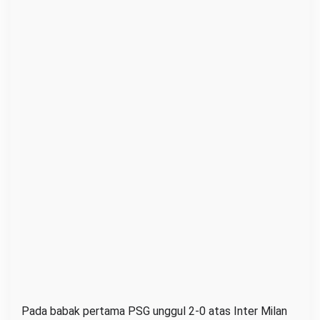
a
n
t
a
i
F
i
n
a
l
L
i
g
a
C
h
Pada babak pertama PSG unggul 2-0 atas Inter Milan
a