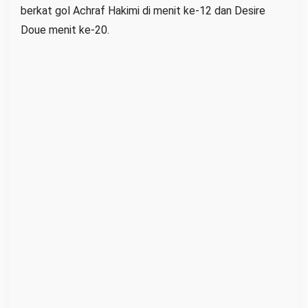
berkat gol Achraf Hakimi di menit ke-12 dan Desire
m
Doue menit ke-20.
p
i
o
n
s
2
0
2
5