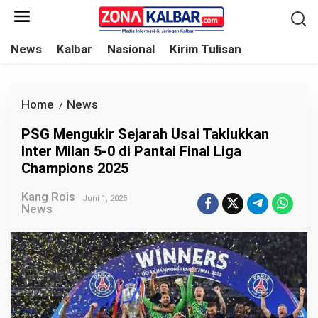
L
e
w
News
Kalbar
Nasional
Kirim Tulisan
a
t
i
Home
News
P
/
k
S
PSG Mengukir Sejarah Usai Taklukkan
e
G
Inter Milan 5-0 di Pantai Final Liga
k
M
Champions 2025
o
e
n
Kang Rois
n
Juni 1, 2025
News
t
g
e
u
n
k
i
r
S