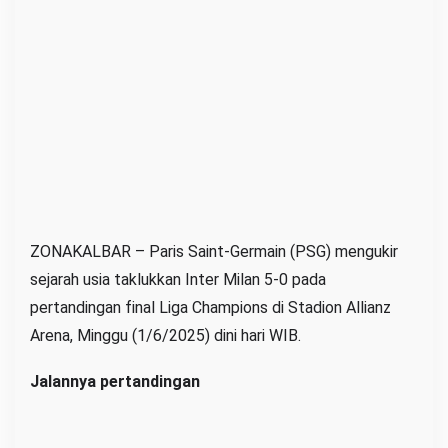
a
n
I
n
t
e
r
M
i
l
ZONAKALBAR – Paris Saint-Germain (PSG) mengukir
a
sejarah usia taklukkan Inter Milan 5-0 pada
n
pertandingan final Liga Champions di Stadion Allianz
5
Arena, Minggu (1/6/2025) dini hari WIB.
-
0
Jalannya pertandingan
d
i
P