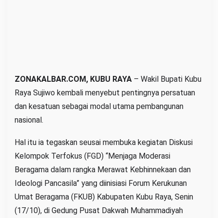
a
M
o
d
e
r
a
ZONAKALBAR.COM, KUBU RAYA
– Wakil Bupati Kubu
s
Raya Sujiwo kembali menyebut pentingnya persatuan
i
dan kesatuan sebagai modal utama pembangunan
B
nasional.
e
r
Hal itu ia tegaskan seusai membuka kegiatan Diskusi
a
Kelompok Terfokus (FGD) “Menjaga Moderasi
g
Beragama dalam rangka Merawat Kebhinnekaan dan
a
Ideologi Pancasila” yang diinisiasi Forum Kerukunan
m
Umat Beragama (FKUB) Kabupaten Kubu Raya, Senin
a
(17/10), di Gedung Pusat Dakwah Muhammadiyah