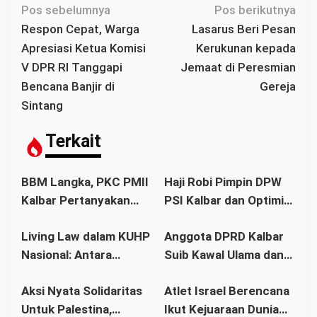
N
Pos sebelumnya
Pos berikutnya
a
Respon Cepat, Warga
Lasarus Beri Pesan
v
Apresiasi Ketua Komisi
Kerukunan kepada
i
V DPR RI Tanggapi
Jemaat di Peresmian
g
Bencana Banjir di
Gereja
a
Sintang
s
i
Terkait
p
o
BBM Langka, PKC PMII
Haji Robi Pimpin DPW
s
Kalbar Pertanyakan
PSI Kalbar dan Optimis
Stetmen Pemerintah
Memang Pemilu 2029
Living Law dalam KUHP
Anggota DPRD Kalbar
Terkait Stok BBM
Nasional: Antara
Suib Kawal Ulama dan
Aman
Hukum Adat dan Asas
Pondok Pesantren
Aksi Nyata Solidaritas
Atlet Israel Berencana
Legalitas
Untuk Palestina,
Ikut Kejuaraan Dunia