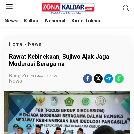
L
e
w
News
Kalbar
Nasional
Kirim Tulisan
a
t
i
Home
News
R
/
k
a
Rawat Kebinekaan, Sujiwo Ajak Jaga
e
w
Moderasi Beragama
k
a
o
Bung Zu
t
Oktober 17, 2022
News
n
K
t
e
e
b
n
i
n
e
k