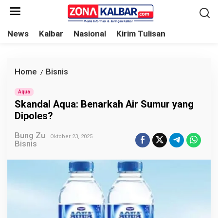
L
e
w
News
Kalbar
Nasional
Kirim Tulisan
a
t
i
Home
Bisnis
S
/
k
k
e
Aqua
a
Skandal Aqua: Benarkah Air Sumur yang
k
n
Dipoles?
o
d
n
Bung Zu
a
Oktober 23, 2025
Bisnis
t
l
e
A
n
q
u
a
: