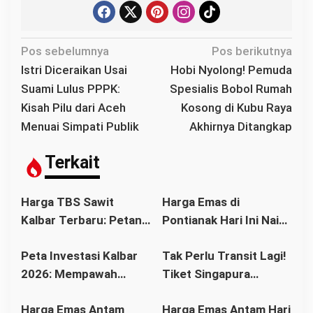
N
Pos sebelumnya
Pos berikutnya
a
Istri Diceraikan Usai
Hobi Nyolong! Pemuda
v
Suami Lulus PPPK:
Spesialis Bobol Rumah
i
Kisah Pilu dari Aceh
Kosong di Kubu Raya
g
Menuai Simpati Publik
Akhirnya Ditangkap
a
s
Terkait
i
p
Harga TBS Sawit
Harga Emas di
o
Kalbar Terbaru: Petani
Pontianak Hari Ini Naik
s
Bisa Tersenyum?
atau Turun? Simak
Peta Investasi Kalbar
Tak Perlu Transit Lagi!
Simak Daftar Harga
Update Terbaru
2026: Mempawah
Tiket Singapura
Resmi dan Faktor
Sebelum Membeli
Paling Cerah, Kubu
Pontianak Kini Mulai
Pendorongnya
Harga Emas Antam
Harga Emas Antam Hari
Raya Tren Positif,
Rp1,3 Juta