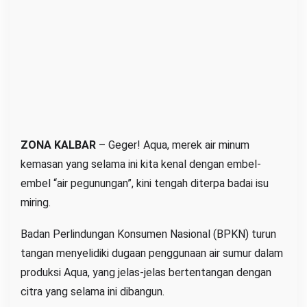
a
n
g
D
i
p
o
l
ZONA KALBAR
– Geger! Aqua, merek air minum
e
kemasan yang selama ini kita kenal dengan embel-
s
?
embel “air pegunungan”, kini tengah diterpa badai isu
miring.
Badan Perlindungan Konsumen Nasional (BPKN) turun
tangan menyelidiki dugaan penggunaan air sumur dalam
produksi Aqua, yang jelas-jelas bertentangan dengan
citra yang selama ini dibangun.