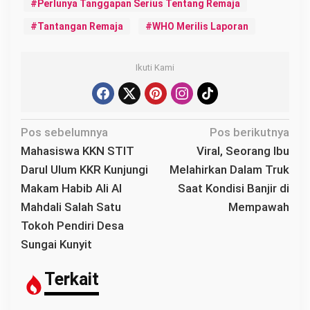
Perlunya Tanggapan Serius Tentang Remaja
Tantangan Remaja
WHO Merilis Laporan
Ikuti Kami
N
Pos sebelumnya
Pos berikutnya
a
Mahasiswa KKN STIT
Viral, Seorang Ibu
v
Darul Ulum KKR Kunjungi
Melahirkan Dalam Truk
i
Makam Habib Ali Al
Saat Kondisi Banjir di
g
Mahdali Salah Satu
Mempawah
a
Tokoh Pendiri Desa
s
Sungai Kunyit
i
p
Terkait
o