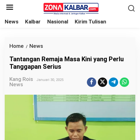
L
e
w
News
Kalbar
Nasional
Kirim Tulisan
a
t
i
Home
News
T
/
k
a
Tantangan Remaja Masa Kini yang Perlu
e
n
Tanggapan Serius
k
t
o
Kang Rois
a
Januari 30, 2025
News
n
n
t
g
e
a
n
n
R
e
m