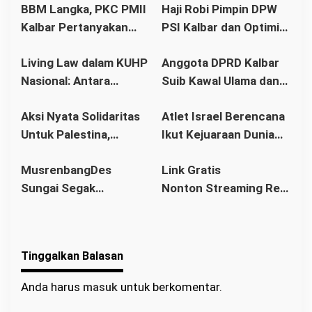
s
BBM Langka, PKC PMII
Haji Robi Pimpin DPW
Kalbar Pertanyakan
PSI Kalbar dan Optimis
Stetmen Pemerintah
Memang Pemilu 2029
Living Law dalam KUHP
Anggota DPRD Kalbar
Terkait Stok BBM
Nasional: Antara
Suib Kawal Ulama dan
Aman
Hukum Adat dan Asas
Pondok Pesantren
Aksi Nyata Solidaritas
Atlet Israel Berencana
Legalitas
Untuk Palestina,
Ikut Kejuaraan Dunia
Ratusan Warga
Senam di Jakarta, Ini
MusrenbangDes
Link Gratis
Pontianak Ikuti Senam
Kata Menlu
Sungai Segak
Nonton Streaming Real
Sehat dan
Sekaligus Bahas
Madrid vs Villarreal
Penggalangan Donasi
RKPDes 2026: Kades
Live di video
Ajak Warga Berlomba
Tinggalkan Balasan
dalam Kebaikan
Anda harus
masuk
untuk berkomentar.