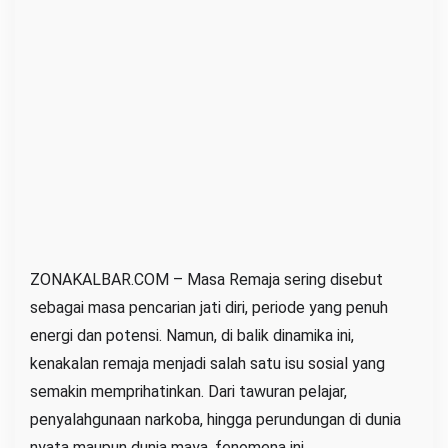
r
l
u
T
a
n
g
g
a
p
a
ZONAKALBAR.COM – Masa Remaja sering disebut
n
sebagai masa pencarian jati diri, periode yang penuh
S
energi dan potensi. Namun, di balik dinamika ini,
e
kenakalan remaja menjadi salah satu isu sosial yang
r
semakin memprihatinkan. Dari tawuran pelajar,
i
penyalahgunaan narkoba, hingga perundungan di dunia
u
nyata maupun dunia maya, fenomena ini
s