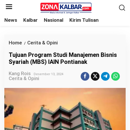
L
e
w
News
Kalbar
Nasional
Kirim Tulisan
a
t
i
Home
Cerita & Opini
T
/
k
u
Tujuan Program Studi Manajemen Bisnis
e
j
Syariah (MBS) IAIN Pontianak
k
u
o
Kang Rois
a
Desember 13, 2024
Cerita & Opini
n
n
t
P
e
r
n
o
g
r
a