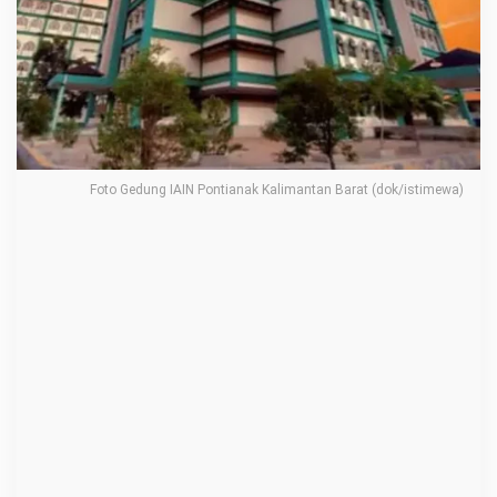
m
S
t
u
d
i
M
Foto Gedung IAIN Pontianak Kalimantan Barat (dok/istimewa)
a
n
a
j
e
m
e
n
B
i