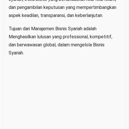
dan pengambilan keputusan yang mempertimbangkan
I
N
aspek keadilan, transparansi, dan keberlanjutan.
P
Tujuan dari Manajemen Bisnis Syariah adalah
o
Menghasilkan lulusan yang professional, kompetitif,
n
dan berwawasan global, dalam mengelola Bisnis
t
i
Syariah.
a
n
a
k