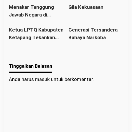
Menakar Tanggung
Gila Kekuasaan
Kalimantan Barat
Petani Menanggung
Jawab Negara di
Bebannya
Tengah Pusaran Gurita
Ketua LPTQ Kabupaten
Generasi Tersandera
Perdagangan Manusia
Ketapang Tekankan
Bahaya Narkoba
Soliditas dan Strategi
pada Raker LPTQ
Benua Kayong
Tinggalkan Balasan
Anda harus
masuk
untuk berkomentar.