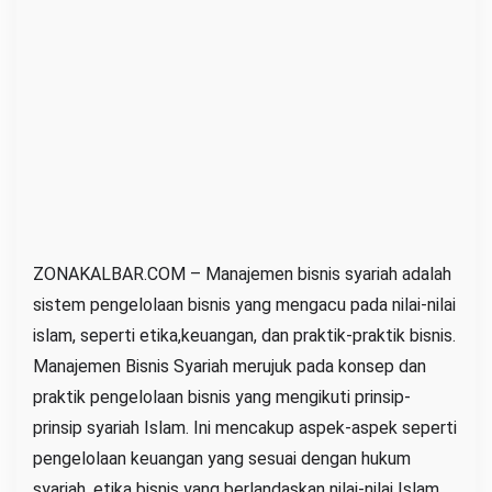
s
n
i
s
S
y
a
r
i
a
ZONAKALBAR.COM – Manajemen bisnis syariah adalah
h
sistem pengelolaan bisnis yang mengacu pada nilai-nilai
(
islam, seperti etika,keuangan, dan praktik-praktik bisnis.
M
Manajemen Bisnis Syariah merujuk pada konsep dan
B
praktik pengelolaan bisnis yang mengikuti prinsip-
S
prinsip syariah Islam. Ini mencakup aspek-aspek seperti
)
pengelolaan keuangan yang sesuai dengan hukum
I
syariah, etika bisnis yang berlandaskan nilai-nilai Islam,
A