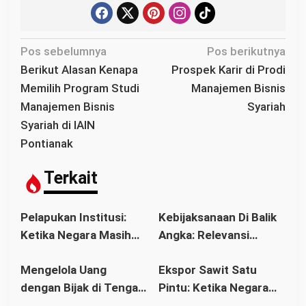
N
Pos sebelumnya
Pos berikutnya
a
Berikut Alasan Kenapa
Prospek Karir di Prodi
v
Memilih Program Studi
Manajemen Bisnis
i
Manajemen Bisnis
Syariah
g
Syariah di IAIN
a
Pontianak
s
i
Terkait
p
o
Pelapukan Institusi:
Kebijaksanaan Di Balik
s
Ketika Negara Masih
Angka: Relevansi
Berdiri, tetapi
Filsafat dalam Dunia
Mengelola Uang
Ekspor Sawit Satu
Wibawanya Mulai
Perbankan Modern
dengan Bijak di Tengah
Pintu: Ketika Negara
Runtuh
Perubahan Ekonomi
Mengejar Devisa,