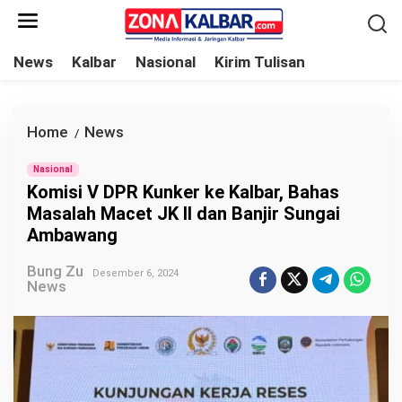
L
e
w
News
Kalbar
Nasional
Kirim Tulisan
a
t
i
Home
News
K
/
k
o
e
Nasional
m
Komisi V DPR Kunker ke Kalbar, Bahas
k
i
Masalah Macet JK II dan Banjir Sungai
o
s
Ambawang
n
i
t
Bung Zu
V
Desember 6, 2024
News
e
D
n
P
R
K
u