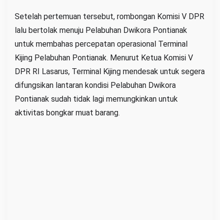
a
Setelah pertemuan tersebut, rombongan Komisi V DPR
n
lalu bertolak menuju Pelabuhan Dwikora Pontianak
B
untuk membahas percepatan operasional Terminal
a
Kijing Pelabuhan Pontianak. Menurut Ketua Komisi V
n
DPR RI Lasarus, Terminal Kijing mendesak untuk segera
j
difungsikan lantaran kondisi Pelabuhan Dwikora
i
Pontianak sudah tidak lagi memungkinkan untuk
r
aktivitas bongkar muat barang.
S
u
n
g
a
i
A
m
b