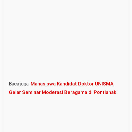
a
w
a
n
g
Mahasiswa Kandidat Doktor UNISMA
Baca juga:
Gelar Seminar Moderasi Beragama di Pontianak