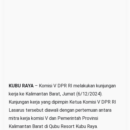
s
M
a
s
a
l
a
h
M
a
c
e
KUBU RAYA
– Komisi V DPR RI melakukan kunjungan
t
kerja ke Kalimantan Barat, Jumat (6/12/2024).
J
Kunjungan kerja yang dipimpin Ketua Komisi V DPR RI
K
Lasarus tersebut diawali dengan pertemuan antara
I
mitra kerja komisi V dan Pemerintah Provinsi
I
Kalimantan Barat di Qubu Resort Kubu Raya.
d