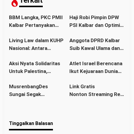
Terkait
p
o
BBM Langka, PKC PMII
Haji Robi Pimpin DPW
s
Kalbar Pertanyakan
PSI Kalbar dan Optimis
Stetmen Pemerintah
Memang Pemilu 2029
Living Law dalam KUHP
Anggota DPRD Kalbar
Terkait Stok BBM
Nasional: Antara
Suib Kawal Ulama dan
Aman
Hukum Adat dan Asas
Pondok Pesantren
Aksi Nyata Solidaritas
Atlet Israel Berencana
Legalitas
Untuk Palestina,
Ikut Kejuaraan Dunia
Ratusan Warga
Senam di Jakarta, Ini
MusrenbangDes
Link Gratis
Pontianak Ikuti Senam
Kata Menlu
Sungai Segak
Nonton Streaming Real
Sehat dan
Sekaligus Bahas
Madrid vs Villarreal
Penggalangan Donasi
RKPDes 2026: Kades
Live di video
Ajak Warga Berlomba
Tinggalkan Balasan
dalam Kebaikan