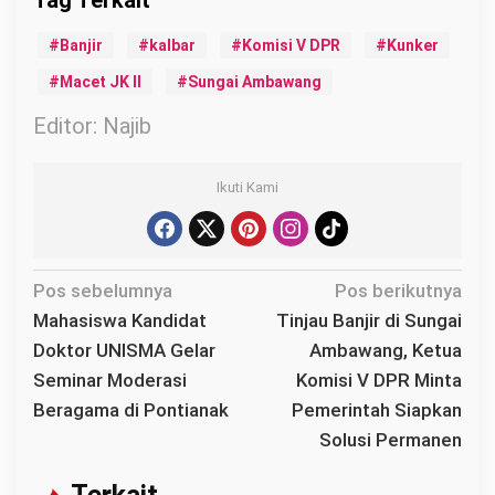
Banjir
kalbar
Komisi V DPR
Kunker
Macet JK II
Sungai Ambawang
Editor: Najib
Ikuti Kami
N
Pos sebelumnya
Pos berikutnya
a
Mahasiswa Kandidat
Tinjau Banjir di Sungai
v
Doktor UNISMA Gelar
Ambawang, Ketua
i
Seminar Moderasi
Komisi V DPR Minta
g
Beragama di Pontianak
Pemerintah Siapkan
a
Solusi Permanen
s
i