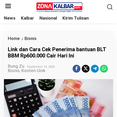
L
e
w
News
Kalbar
Nasional
Kirim Tulisan
a
t
i
Home
Bisnis
L
/
k
i
Link dan Cara Cek Penerima bantuan BLT
e
n
BBM Rp600.000 Cair Hari Ini
k
k
o
Bung Zu
d
September 14, 2022
Bisnis
Konten Unik
n
,
a
t
n
e
C
n
a
r
a
C