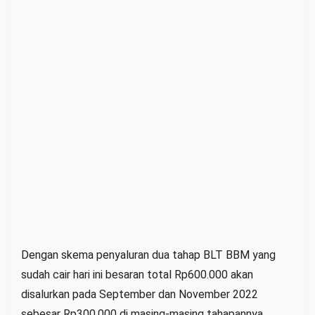
r
H
a
r
i
I
n
i
Dengan skema penyaluran dua tahap BLT BBM yang
sudah cair hari ini besaran total Rp600.000 akan
disalurkan pada September dan November 2022
sebesar Rp300.000 di masing-masing tahapannya.