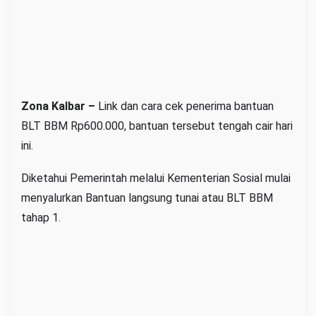
B
L
T
B
B
M
Zona Kalbar –
Link dan cara cek penerima bantuan
R
BLT BBM Rp600.000, bantuan tersebut tengah cair hari
p
ini.
6
0
Diketahui Pemerintah melalui Kementerian Sosial mulai
0
menyalurkan Bantuan langsung tunai atau BLT BBM
.
tahap 1.
0
0
0
C
a
i