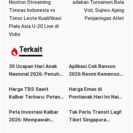
v
Nonton Streaming
adakan Turnamen Bola
i
Timnas Indonesia vs
Voli, Sujiwo Ajang
g
Timor Leste Kualifikasi
Penjaringan Atlet
a
Piala Asia U-20 Live di
s
Vidio
i
p
Terkait
o
s
30 Ucapan Hari Anak
Aplikasi Cek Bansos
Nasional 2026: Penuh
2026 Resmi Kemensos,
Makna, Inspiratif, dan
Cara Cek Nama
Harga TBS Sawit
Harga Emas di
Menyentuh Hati
Penerima BPNT dan
Kalbar Terbaru: Petani
Pontianak Hari Ini Naik
PKH Lewat HP
Bisa Tersenyum?
atau Turun? Simak
Peta Investasi Kalbar
Tak Perlu Transit Lagi!
Simak Daftar Harga
Update Terbaru
2026: Mempawah
Tiket Singapura
Resmi dan Faktor
Sebelum Membeli
Paling Cerah, Kubu
Pontianak Kini Mulai
Pendorongnya