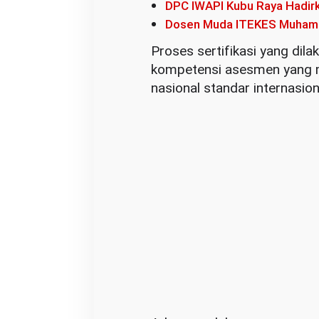
DPC IWAPI Kubu Raya Hadir
D
Dosen Muda ITEKES Muham
i
Proses sertifikasi yang dila
g
kompetensi asesmen yang 
i
nasional standar internasion
t
a
l