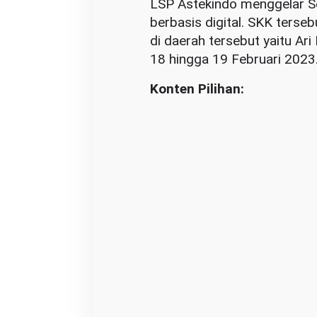
LSP Astekindo menggelar Se
p
berbasis digital. SKK terse
a
di daerah tersebut yaitu Ar
t
18 hingga 19 Februari 2023
e
n
Konten Pilihan:
S
i
n
t
a
n
g
S
e
c
a
r
a