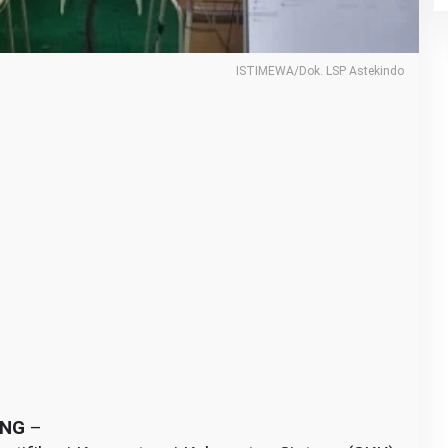
ISTIMEWA/Dok. LSP Astekindo
ANG
–