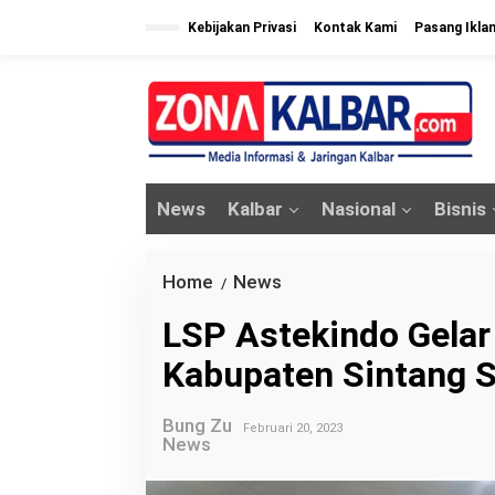
L
Kebijakan Privasi
Kontak Kami
Pasang Ikla
e
w
a
t
i
k
News
Kalbar
Nasional
Bisnis
e
k
o
Home
News
L
/
n
S
LSP Astekindo Gelar
t
P
e
Kabupaten Sintang S
A
n
s
Bung Zu
t
Februari 20, 2023
News
e
k