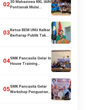
30 Mahasiswa KKL IAIN
Pontianak Mulai
Pengabdian di…
Ketua BEM UNU Kalbar
Berharap Publik Tak
Girang…
SMK Pancasila Gelar In
House Training
Penyusunan…
SMK Pancasila Gelar
Workshop Penguatan
Implementasi…