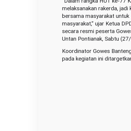
“Dalam rangka HUT ke-77 Ke
melaksanakan rakerda, jadi 
bersama masyarakat untuk 
masyarakat,” ujar Ketua DP
secara resmi peserta Gow
Untan Pontianak, Sabtu (27
Koordinator Gowes Banteng
pada kegiatan ini ditargetka