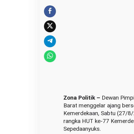
B
a
r
e
n
g
P
D
I
P
K
a
l
Zona Politik –
Dewan Pimpin
b
Barat menggelar ajang bers
a
Kemerdekaan, Sabtu (27/8/
r
rangka HUT ke-77 Kemerde
Sepedaanyuks.