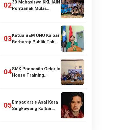
30 Mahasiswa KKL IAIN
Pontianak Mulai
Pengabdian di…
Ketua BEM UNU Kalbar
Berharap Publik Tak
Girang…
SMK Pancasila Gelar In
House Training
Penyusunan…
Empat artis Asal Kota
Singkawang Kalbar
sukses:…