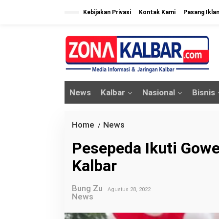
L
Kebijakan Privasi
Kontak Kami
Pasang Ikla
e
w
a
t
i
k
News
Kalbar
Nasional
Bisnis
e
k
o
Home
News
P
/
n
e
Pesepeda Ikuti Gow
t
s
e
Kalbar
e
n
p
Bung Zu
e
Agustus 28, 2022
News
d
a