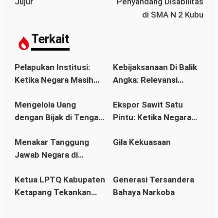
Jujur
Penyandang Disabilitas
g
di SMA N 2 Kubu
a
s
Terkait
i
p
Pelapukan Institusi:
Kebijaksanaan Di Balik
o
Ketika Negara Masih
Angka: Relevansi
s
Berdiri, tetapi
Filsafat dalam Dunia
Mengelola Uang
Ekspor Sawit Satu
Wibawanya Mulai
Perbankan Modern
dengan Bijak di Tengah
Pintu: Ketika Negara
Runtuh
Perubahan Ekonomi
Mengejar Devisa,
Menakar Tanggung
Gila Kekuasaan
Kalimantan Barat
Petani Menanggung
Jawab Negara di
Bebannya
Tengah Pusaran Gurita
Ketua LPTQ Kabupaten
Generasi Tersandera
Perdagangan Manusia
Ketapang Tekankan
Bahaya Narkoba
Soliditas dan Strategi
pada Raker LPTQ