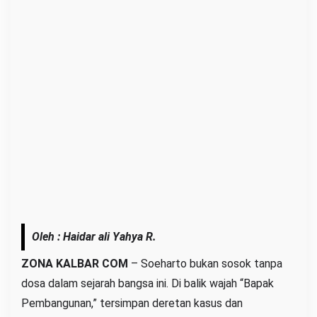
e
r
h
a
d
a
p
B
a
n
g
s
a
Oleh : Haidar ali Yahya R.
ZONA KALBAR COM
– Soeharto bukan sosok tanpa
dosa dalam sejarah bangsa ini. Di balik wajah “Bapak
Pembangunan,” tersimpan deretan kasus dan