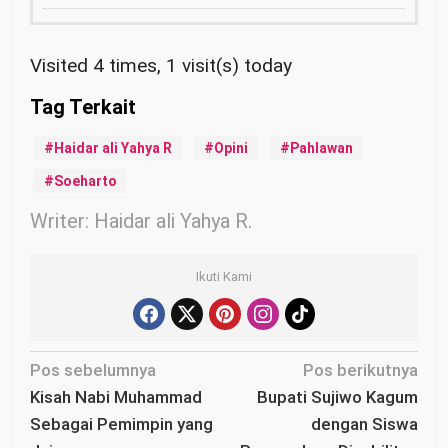
Visited 4 times, 1 visit(s) today
Haidar ali Yahya R
Opini
Pahlawan
Soeharto
Writer: Haidar ali Yahya R.
Ikuti Kami
N
Pos sebelumnya
Pos berikutnya
a
Kisah Nabi Muhammad
Bupati Sujiwo Kagum
v
Sebagai Pemimpin yang
dengan Siswa
i