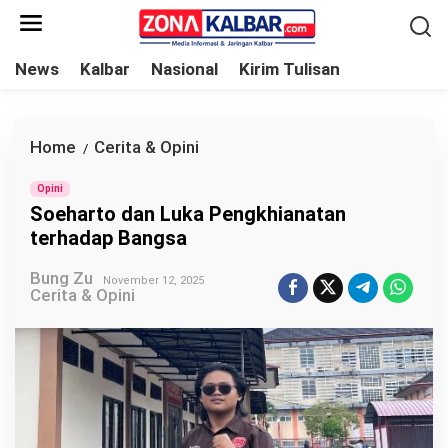
L
e
w
News
Kalbar
Nasional
Kirim Tulisan
a
t
i
Home
Cerita & Opini
S
/
k
o
e
Opini
e
Soeharto dan Luka Pengkhianatan
k
h
terhadap Bangsa
o
a
n
Bung Zu
r
November 12, 2025
Cerita & Opini
t
t
e
o
n
d
a
n
L