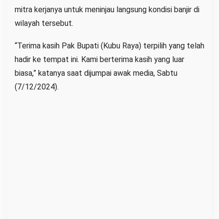
mitra kerjanya untuk meninjau langsung kondisi banjir di
a
wilayah tersebut.
i
A
“Terima kasih Pak Bupati (Kubu Raya) terpilih yang telah
m
hadir ke tempat ini. Kami berterima kasih yang luar
b
biasa,” katanya saat dijumpai awak media, Sabtu
a
(7/12/2024).
w
a
n
g