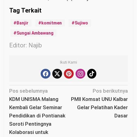
Banjir
komitmen
Sujiwo
Sungai Ambawang
Editor: Najib
Ikuti Kami
N
Pos sebelumnya
Pos berikutnya
a
KDM UNISMA Malang
PMII Komsat UNU Kalbar
v
Kembali Gelar Seminar
Gelar Pelatihan Kader
i
Pendidikan di Pontianak
Dasar
g
Soroti Pentingnya
a
Kolaborasi untuk