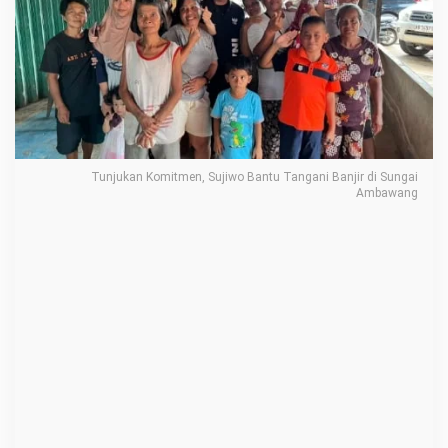
t
m
e
n
,
S
u
Tunjukan Komitmen, Sujiwo Bantu Tangani Banjir di Sungai
j
Ambawang
i
w
o
B
a
n
t
u
T