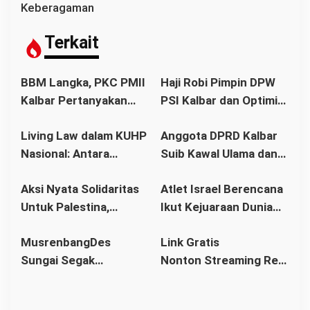
s
Keberagaman
i
p
Terkait
o
s
BBM Langka, PKC PMII
Haji Robi Pimpin DPW
Kalbar Pertanyakan
PSI Kalbar dan Optimis
Stetmen Pemerintah
Memang Pemilu 2029
Living Law dalam KUHP
Anggota DPRD Kalbar
Terkait Stok BBM
Nasional: Antara
Suib Kawal Ulama dan
Aman
Hukum Adat dan Asas
Pondok Pesantren
Aksi Nyata Solidaritas
Atlet Israel Berencana
Legalitas
Untuk Palestina,
Ikut Kejuaraan Dunia
Ratusan Warga
Senam di Jakarta, Ini
MusrenbangDes
Link Gratis
Pontianak Ikuti Senam
Kata Menlu
Sungai Segak
Nonton Streaming Real
Sehat dan
Sekaligus Bahas
Madrid vs Villarreal
Penggalangan Donasi
RKPDes 2026: Kades
Live di video