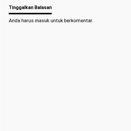
Ajak Warga Berlomba
Tinggalkan Balasan
dalam Kebaikan
Anda harus
masuk
untuk berkomentar.