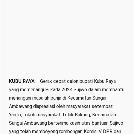
a
n
g
a
n
i
B
a
n
j
i
KUBU RAYA
– Gerak cepat calon bupati Kubu Raya
r
yang memenangi Pilkada 2024 Sujiwo dalam membantu
d
menangani masalah banjir di Kecamatan Sungai
i
Ambawang diapresiasi oleh masyarakat setempat.
S
Yanto, tokoh masyarakat Teluk Bakung, Kecamatan
u
Sungai Ambawang berterima kasih atas bantuan Sujiwo
n
yang telah memboyong rombongan Komisi V DPR dan
g