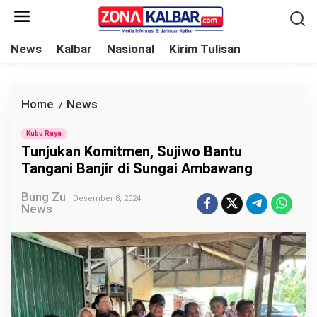
L
e
w
News
Kalbar
Nasional
Kirim Tulisan
a
t
i
Home
News
T
/
k
u
e
Kubu Raya
n
Tunjukan Komitmen, Sujiwo Bantu
k
j
Tangani Banjir di Sungai Ambawang
o
u
n
Bung Zu
k
Desember 8, 2024
News
t
a
e
n
n
K
o
m
i