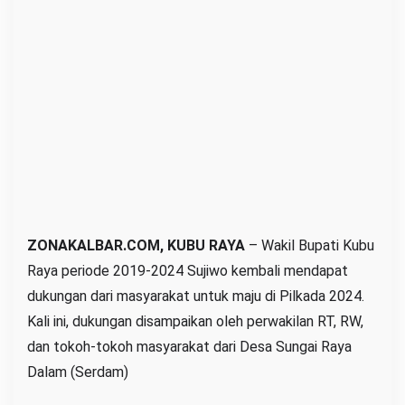
i
w
o
M
a
j
u
P
i
l
k
ZONAKALBAR.COM, KUBU RAYA
– Wakil Bupati Kubu
a
Raya periode 2019-2024 Sujiwo kembali mendapat
d
dukungan dari masyarakat untuk maju di Pilkada 2024.
a
Kali ini, dukungan disampaikan oleh perwakilan RT, RW,
K
dan tokoh-tokoh masyarakat dari Desa Sungai Raya
u
Dalam (Serdam)
b
u