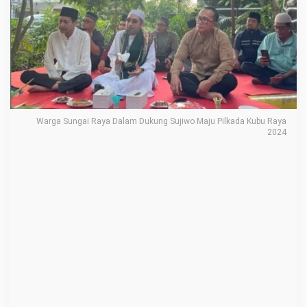
a
y
a
D
a
l
a
Warga Sungai Raya Dalam Dukung Sujiwo Maju Pilkada Kubu Raya
m
2024
D
u
k
u
n
g
S
u
j