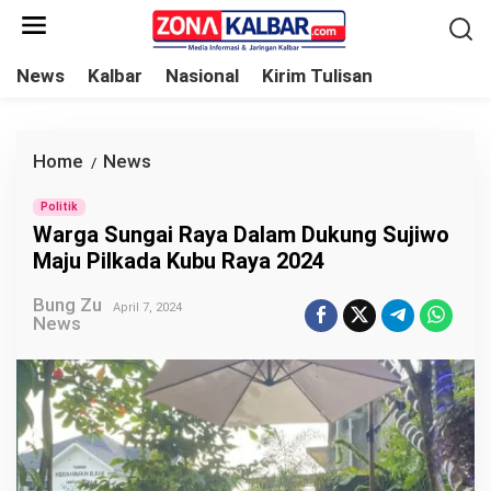
L
e
w
News
Kalbar
Nasional
Kirim Tulisan
a
t
i
Home
News
W
/
k
a
e
Politik
r
Warga Sungai Raya Dalam Dukung Sujiwo
k
g
Maju Pilkada Kubu Raya 2024
o
a
n
Bung Zu
S
April 7, 2024
News
t
u
e
n
n
g
a
i
R