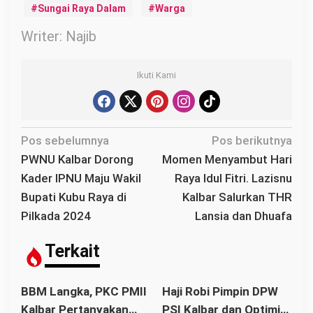
Sungai Raya Dalam
Warga
Writer: Najib
Ikuti Kami
N
Pos sebelumnya
Pos berikutnya
a
PWNU Kalbar Dorong
Momen Menyambut Hari
v
Kader IPNU Maju Wakil
Raya Idul Fitri. Lazisnu
i
Bupati Kubu Raya di
Kalbar Salurkan THR
g
Pilkada 2024
Lansia dan Dhuafa
a
s
Terkait
i
p
BBM Langka, PKC PMII
Haji Robi Pimpin DPW
o
Kalbar Pertanyakan
PSI Kalbar dan Optimis