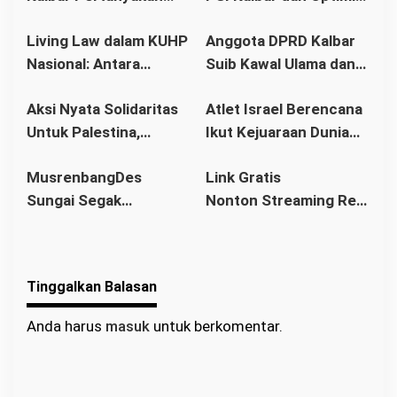
s
Stetmen Pemerintah
Memang Pemilu 2029
Living Law dalam KUHP
Anggota DPRD Kalbar
Terkait Stok BBM
Nasional: Antara
Suib Kawal Ulama dan
Aman
Hukum Adat dan Asas
Pondok Pesantren
Aksi Nyata Solidaritas
Atlet Israel Berencana
Legalitas
Untuk Palestina,
Ikut Kejuaraan Dunia
Ratusan Warga
Senam di Jakarta, Ini
MusrenbangDes
Link Gratis
Pontianak Ikuti Senam
Kata Menlu
Sungai Segak
Nonton Streaming Real
Sehat dan
Sekaligus Bahas
Madrid vs Villarreal
Penggalangan Donasi
RKPDes 2026: Kades
Live di video
Ajak Warga Berlomba
Tinggalkan Balasan
dalam Kebaikan
Anda harus
masuk
untuk berkomentar.