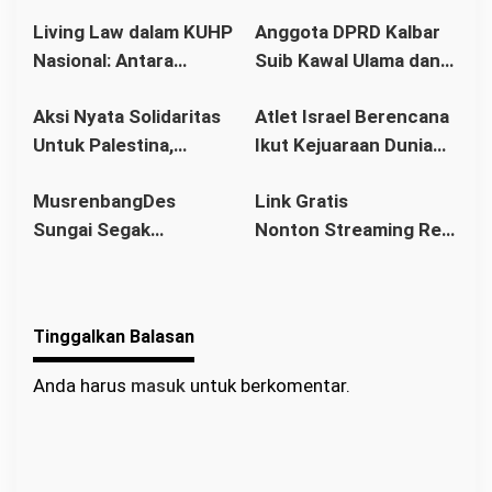
Stetmen Pemerintah
Memang Pemilu 2029
Living Law dalam KUHP
Anggota DPRD Kalbar
Terkait Stok BBM
Nasional: Antara
Suib Kawal Ulama dan
Aman
Hukum Adat dan Asas
Pondok Pesantren
Aksi Nyata Solidaritas
Atlet Israel Berencana
Legalitas
Untuk Palestina,
Ikut Kejuaraan Dunia
Ratusan Warga
Senam di Jakarta, Ini
MusrenbangDes
Link Gratis
Pontianak Ikuti Senam
Kata Menlu
Sungai Segak
Nonton Streaming Real
Sehat dan
Sekaligus Bahas
Madrid vs Villarreal
Penggalangan Donasi
RKPDes 2026: Kades
Live di video
Ajak Warga Berlomba
Tinggalkan Balasan
dalam Kebaikan
Anda harus
masuk
untuk berkomentar.