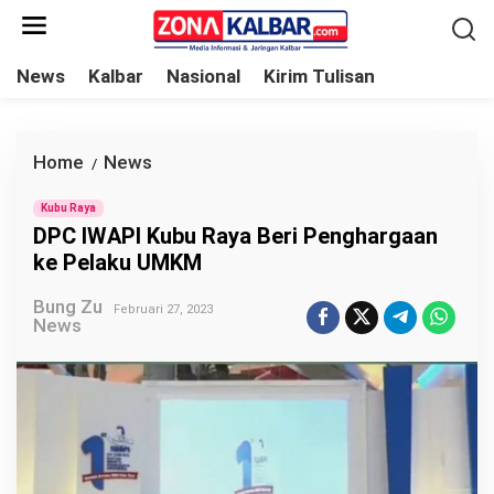
L
e
w
News
Kalbar
Nasional
Kirim Tulisan
a
t
i
Home
News
D
/
k
P
e
Kubu Raya
C
DPC IWAPI Kubu Raya Beri Penghargaan
k
I
ke Pelaku UMKM
o
W
n
Bung Zu
A
Februari 27, 2023
News
t
P
e
I
n
K
u
b
u