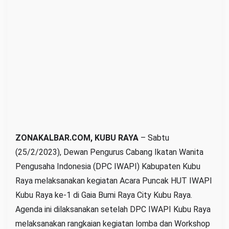
a
n
k
e
P
e
l
a
k
u
U
ZONAKALBAR.COM, KUBU RAYA
– Sabtu
M
(25/2/2023), Dewan Pengurus Cabang Ikatan Wanita
K
Pengusaha Indonesia (DPC IWAPI) Kabupaten Kubu
M
Raya melaksanakan kegiatan Acara Puncak HUT IWAPI
Kubu Raya ke-1 di Gaia Bumi Raya City Kubu Raya.
Agenda ini dilaksanakan setelah DPC IWAPI Kubu Raya
melaksanakan rangkaian kegiatan lomba dan Workshop