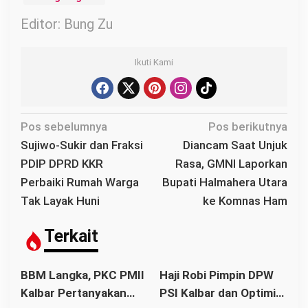
Editor: Bung Zu
Ikuti Kami
N
Pos sebelumnya
Pos berikutnya
a
Sujiwo-Sukir dan Fraksi
Diancam Saat Unjuk
v
PDIP DPRD KKR
Rasa, GMNI Laporkan
i
Perbaiki Rumah Warga
Bupati Halmahera Utara
g
Tak Layak Huni
ke Komnas Ham
a
s
Terkait
i
p
BBM Langka, PKC PMII
Haji Robi Pimpin DPW
o
Kalbar Pertanyakan
PSI Kalbar dan Optimis
s